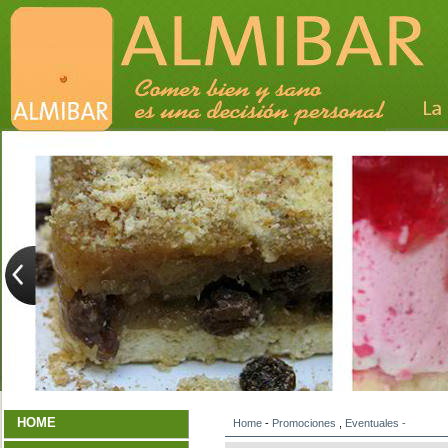
HOME
Home
-
Promociones
,
Eventuales
-