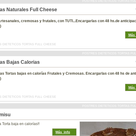
POSTRES DIETETICOS TORTAS FU
tas Naturales Full Cheese
Artesanales, cremosas y frutales, con TUTI...Encargarlas con 48 hs.de anticipa
)
Más_
 DIETETICOS TORTAS FULL CHEESE
POSTRES DIETETICOS TORTAS FU
as Bajas Calorias
tas Tortas bajas en calorías Frutales y Cremosas. Encargarlas con 48 hs de ant
)
Más_
 DIETETICOS TORTAS FULL CHEESE
POSTRES DIETETICOS TORTAS FU
amisu
a Torta baja en calorías!!
Más_info