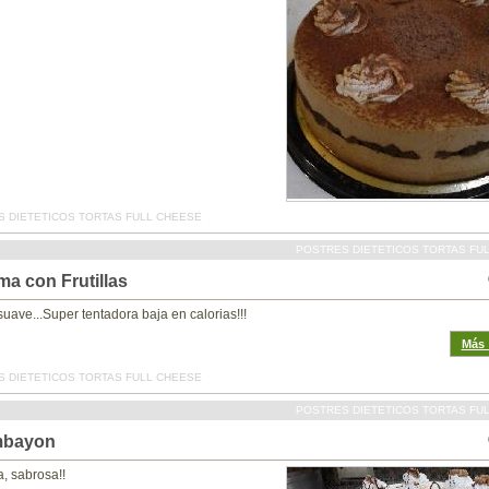
 DIETETICOS TORTAS FULL CHEESE
POSTRES DIETETICOS TORTAS FU
ma con Frutillas
suave...Super tentadora baja en calorias!!!
Más_
 DIETETICOS TORTAS FULL CHEESE
POSTRES DIETETICOS TORTAS FU
bayon
, sabrosa!!