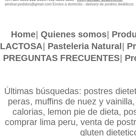
almibar.pedidos@gmail.com Envíos a domicilio - delivery de postres dietéticos
Home
|
Quienes somos
|
Produ
LACTOSA
|
Pasteleria Natural
|
Pr
PREGUNTAS FRECUENTES
|
Pr
Últimas búsquedas: postres dieteti
peras, muffins de nuez y vainilla
calorias, lemon pie de dieta, pos
comprar lima peru, venta de postre
gluten dieteti