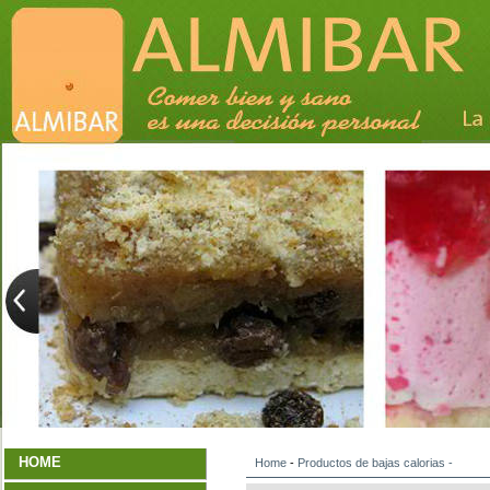
HOME
Home
-
Productos de bajas calorias
-